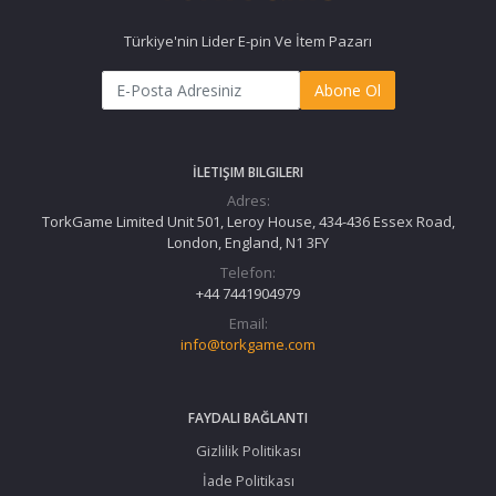
Türkiye'nin Lider E-pin Ve İtem Pazarı
Abone Ol
İLETIŞIM BILGILERI
Adres:
TorkGame Limited Unit 501, Leroy House, 434-436 Essex Road,
London, England, N1 3FY
Telefon:
+44 7441904979
Email:
info@torkgame.com
FAYDALI BAĞLANTI
Gizlilik Politikası
İade Politikası