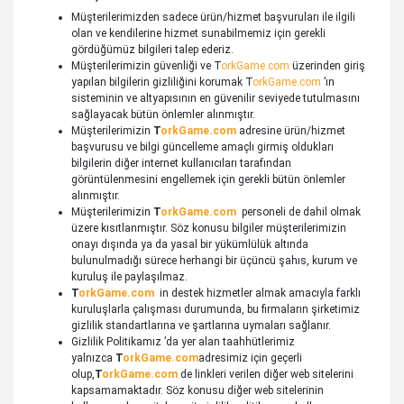
Müşterilerimizden sadece ürün/hizmet başvuruları ile ilgili
olan ve kendilerine hizmet sunabilmemiz için gerekli
gördüğümüz bilgileri talep ederiz.
Müşterilerimizin güvenliği ve
T
orkGame.com
üzerinden giriş
yapılan bilgilerin gizliliğini korumak
T
orkGame.com
’ın
sisteminin ve altyapısının en güvenilir seviyede tutulmasını
sağlayacak bütün önlemler alınmıştır.
Müşterilerimizin
T
orkGame.com
adresine ürün/hizmet
başvurusu ve bilgi güncelleme amaçlı girmiş oldukları
bilgilerin diğer internet kullanıcıları tarafından
görüntülenmesini engellemek için gerekli bütün önlemler
alınmıştır.
Müşterilerimizin
T
orkGame.com
personeli de dahil olmak
üzere kısıtlanmıştır. Söz konusu bilgiler müşterilerimizin
onayı dışında ya da yasal bir yükümlülük altında
bulunulmadığı sürece herhangi bir üçüncü şahıs, kurum ve
kuruluş ile paylaşılmaz.
T
orkGame.com
in destek hizmetler almak amacıyla farklı
kuruluşlarla çalışması durumunda, bu firmaların şirketimiz
gizlilik standartlarına ve şartlarına uymaları sağlanır.
Gizlilik Politikamız ’da yer alan taahhütlerimiz
yalnızca
T
orkGame.com
adresimiz için geçerli
olup,
T
orkGame.com
de linkleri verilen diğer web sitelerini
kapsamamaktadır. Söz konusu diğer web sitelerinin