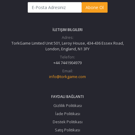
Abone Ol
İLETIŞIM BILGILERI
Adres:
TorkGame Limited Unit 501, Leroy House, 434-436 Essex Road,
London, England, N1 3FY
Telefon:
+44 7441904979
Email:
info@torkgame.com
FAYDALI BAĞLANTI
Gizlilik Politikası
İade Politikası
Destek Politikası
Satış Politikası