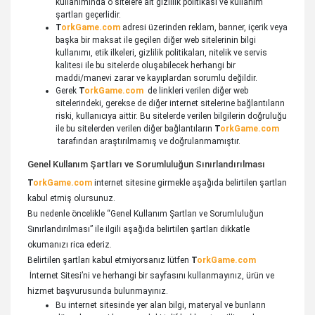
kullanımında o sitelere ait gizlilik politikası ve kullanım
şartları geçerlidir.
T
orkGame.com
adresi üzerinden reklam, banner, içerik veya
başka bir maksat ile geçilen diğer web sitelerinin bilgi
kullanımı, etik ilkeleri, gizlilik politikaları, nitelik ve servis
kalitesi ile bu sitelerde oluşabilecek herhangi bir
maddi/manevi zarar ve kayıplardan sorumlu değildir.
Gerek
T
orkGame.com
de linkleri verilen diğer web
sitelerindeki, gerekse de diğer internet sitelerine bağlantıların
riski, kullanıcıya aittir. Bu sitelerde verilen bilgilerin doğruluğu
ile bu sitelerden verilen diğer bağlantıların
T
orkGame.com
tarafından araştırılmamış ve doğrulanmamıştır.
Genel Kullanım Şartları ve Sorumluluğun Sınırlandırılması
T
orkGame.com
internet sitesine girmekle aşağıda belirtilen şartları
kabul etmiş olursunuz.
Bu nedenle öncelikle “Genel Kullanım Şartları ve Sorumluluğun
Sınırlandırılması” ile ilgili aşağıda belirtilen şartları dikkatle
okumanızı rica ederiz.
Belirtilen şartları kabul etmiyorsanız lütfen
T
orkGame.com
İnternet Sitesi’ni ve herhangi bir sayfasını kullanmayınız, ürün ve
hizmet başvurusunda bulunmayınız.
Bu internet sitesinde yer alan bilgi, materyal ve bunların