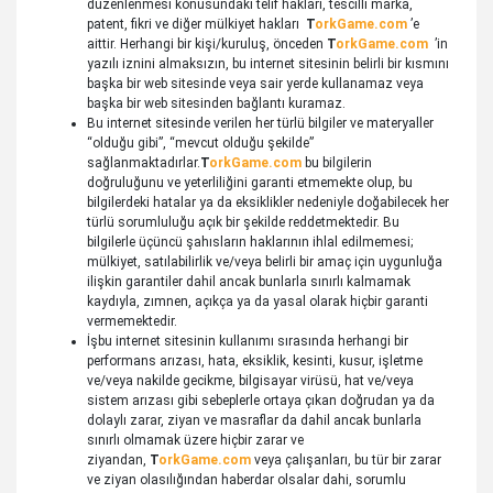
düzenlenmesi konusundaki telif hakları, tescilli marka,
patent, fikri ve diğer mülkiyet hakları
T
orkGame.com
’e
aittir. Herhangi bir kişi/kuruluş, önceden
T
orkGame.com
’in
yazılı iznini almaksızın, bu internet sitesinin belirli bir kısmını
başka bir web sitesinde veya sair yerde kullanamaz veya
başka bir web sitesinden bağlantı kuramaz.
Bu internet sitesinde verilen her türlü bilgiler ve materyaller
“olduğu gibi”, “mevcut olduğu şekilde”
sağlanmaktadırlar.
T
orkGame.com
bu bilgilerin
doğruluğunu ve yeterliliğini garanti etmemekte olup, bu
bilgilerdeki hatalar ya da eksiklikler nedeniyle doğabilecek her
türlü sorumluluğu açık bir şekilde reddetmektedir. Bu
bilgilerle üçüncü şahısların haklarının ihlal edilmemesi;
mülkiyet, satılabilirlik ve/veya belirli bir amaç için uygunluğa
ilişkin garantiler dahil ancak bunlarla sınırlı kalmamak
kaydıyla, zımnen, açıkça ya da yasal olarak hiçbir garanti
vermemektedir.
İşbu internet sitesinin kullanımı sırasında herhangi bir
performans arızası, hata, eksiklik, kesinti, kusur, işletme
ve/veya nakilde gecikme, bilgisayar virüsü, hat ve/veya
sistem arızası gibi sebeplerle ortaya çıkan doğrudan ya da
dolaylı zarar, ziyan ve masraflar da dahil ancak bunlarla
sınırlı olmamak üzere hiçbir zarar ve
ziyandan,
T
orkGame.com
veya çalışanları, bu tür bir zarar
ve ziyan olasılığından haberdar olsalar dahi, sorumlu