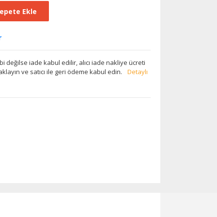
epete Ekle
r
ibi değilse iade kabul edilir, alıcı iade nakliye ücreti
klayın ve satıcı ile geri ödeme kabul edin.
Detaylı