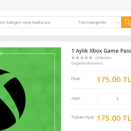
Tüm Kategoriler
1 Aylık Xbox Game Pass
(0 Musteri
Degerlendirmeleri)
175.00 T
Fiyat:
Adet:
175.00 T
Toplam Fiyat: