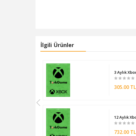
İlgili Ürünler
timate TR (PC + Konsol)
3 Aylık Xbo
305.00 T
 (Konsol)
12 Aylık Xb
732.00 T