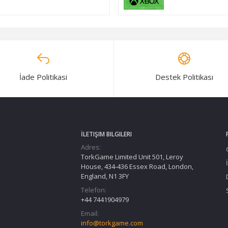
İade Politikasi
Destek Politikası
İLETIŞIM BILGILERI
Adres:
TorkGame Limited Unit 501, Leroy
House, 434-436 Essex Road, London,
England, N1 3FY
Telefon:
+44 7441904979
Email:
info@torkgame.com