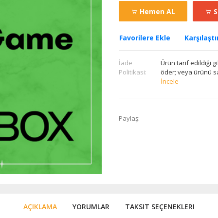
Hemen AL
S
Favorilere Ekle
Karşılaştı
İade
Ürün tarif edildiği g
Politikasi:
öder; veya ürünü sa
İncele
Paylaş:
AÇIKLAMA
YORUMLAR
TAKSIT SEÇENEKLERI