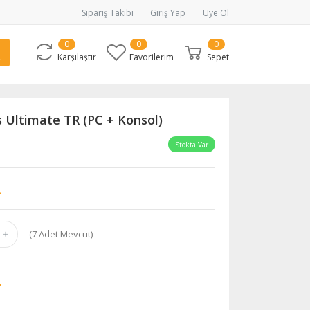
Sipariş Takibi
Giriş Yap
Üye Ol
0
0
0
Karşılaştır
Favorilerim
Sepet
 Ultimate TR (PC + Konsol)
Stokta Var
L
(
7
Adet Mevcut)
L