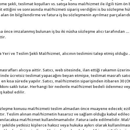
deme şekli, teslimat koşulları vs. satışa konu mal/hizmet ile ilgili tüm ö
it ettiğini ve sonrasında mal/hizmeti sipariş verdiğini is bu sözleşme 
an ön bilgilendirme ve fatura iş bu sözleşmenin ayrılmaz parçalarıdı
 önce imzalanmış bulunan iş bu iki nüsha sözleşme alıcı tarafından ....
tir.
ri ve Teslim Şekli Mal/hizmet, alıcının teslimini talep etmiş olduğu ....
srafları alıcıya aittir. Satıcı, web sitesinde, ilan ettiği rakamın üzeri
de ücretsiz teslimat yapacağını beyan etmişse, teslimat masrafı satıcı
n kısa sürede yapılır. Satıcı, mal/hizmetin siparişinden itibaren 30 (O
akkını saklı tutar. Herhangi bir nedenle mal/hizmet bedeli ödenmez veya 
 kabul edilir.
özleşme konusu mal/hizmeti teslim almadan önce muayene edecek; ezik, kı
ır. Teslim alınan mal/hizmetin hasarsız ve sağlam olduğu kabul edile
lanılacaksa mal/hizmet kullanılmamalıdır. Fatura iade edilmelidir. Mal/
şekilde yetkisiz kişilerce haksız veya hukuka aykırı olarak kullanılması