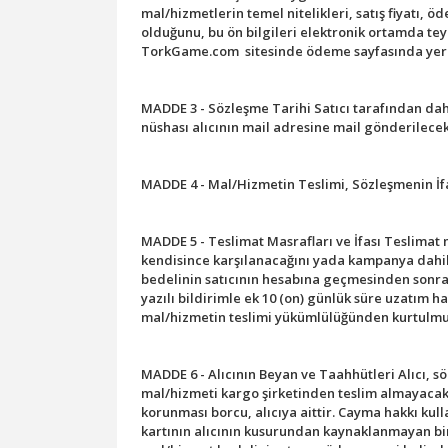
mal/hizmetlerin temel nitelikleri, satış fiyatı, ö
olduğunu, bu ön bilgileri elektronik ortamda tey
TorkGame.com sitesinde ödeme sayfasında yer al
MADDE 3 - Sözleşme Tarihi Satıcı tarafından daha
nüshası alıcının mail adresine mail gönderilecek
MADDE 4 - Mal/Hizmetin Teslimi, Sözleşmenin İfa Ye
MADDE 5 - Teslimat Masrafları ve İfası Teslimat ma
kendisince karşılanacağını yada kampanya dahilin
bedelinin satıcının hesabına geçmesinden sonra e
yazılı bildirimle ek 10 (on) günlük süre uzatım h
mal/hizmetin teslimi yükümlülüğünden kurtulmuş
MADDE 6 - Alıcının Beyan ve Taahhütleri Alıcı, s
mal/hizmeti kargo şirketinden teslim almayacakt
korunması borcu, alıcıya aittir. Cayma hakkı kul
kartının alıcının kusurundan kaynaklanmayan bir 