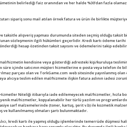
metinin belirlediği faiz oranından ve her halde %30’dan fazla olamaz. 
utarı sipariş sonu mail atılan örnek fatura ve ürün ile birlikte müşteri
 ve taksitle alışveriş yapması durumunda siteden seçmiş olduğu taksit b
lunan sözleşmenin ilgili hükümleri geçerlidir. Kredi kartı ödeme tarihi
önderdiği hesap özetinden taksit sayısını ve ödemelerini takip edebilir
al/hizmetin kendisine veya gösterdiği adresteki kişi/kuruluşa teslimi
ynı süre içinde satıcının müşteri hizmetlerine e-posta veya telefon ile
rılmaz parçası olan ve TorkGame.com web sitesinde yayınlanmış olan ö
 veya alıcıya teslim edilen mal/hizmete ilişkin fatura aslının iadesi zor
zmetler Niteliği itibarıyla iade edilemeyecek mal/hizmetler, hızla bo
jyenik mal/hizmetler, kopyalanabilir her türlü yazılım ve programlardır
rtasiye sarf malzemelerinde (toner, kartuş, şerit v.b) ile kozmetik malz
 ve kullanılmamış olmaları şartı bulunmaktadır.
ıcı, kredi kartı ile yapmış olduğu işlemlerinde temerrüde düşmesi hali
 ödeyecek ve bankaya karşı sorumlu olacaktır. Bu durumda ilgili banka 