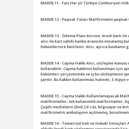
MADDE 11 - Faiz Her yıl Türkiye Cumhuriyeti Hükü
MADDE 12 - Peşinat Tutarı Mal/hizmetin peşinat t
MADDE 13 - Ödeme Planı Alıcının, kredi kartı ile
alıcı ile kart sahibi banka arasında imzalamış bu
hükümlerince belirlenir. Alıcı, ayrıca bankanın g
MADDE 14 - Cayma Hakkı Alıcı, sözleşme konusu m
kullanabilir. Cayma hakkının kullanılması için a
hükümleri çerçevesinde ve iş bu sözleşmenin ay
şarttır. Bu hakkın kullanılması halinde, 3. kişiye
MADDE 15 - Cayma Hakkı Kullanılamayacak Mal/Hi
mal/hizmetler, tek kullanımlık mal/hizmetler, hi
Çeşitli mediaların (Dvd,Cd v.b), bilgisayar ve kı
mal/hizmetin ambalajının açılmamış, bozulmamış
MADDE 16 - Temerrüd Hali ve Hukuki Sonuçları Al
olduğu kredi kartı sözleşmesi çerçevesinde faiz