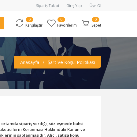
Sipariş Takibi
Giriş Yap
Üye Ol
0
0
0
Karşılaştır
Favorilerim
Sepet
Anasayfa
Şart Ve Koşul Politikası
 ortamda sipariş verdiği, sözleşmede bahsi
lı Tüketicilerin Korunması Hakkındaki Kanun ve
erinin saptanmasıdır. Alıcı, satışa konu