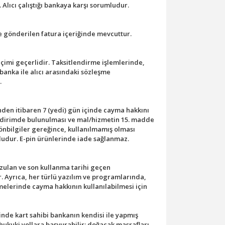
Alıcı çalıştığı bankaya karşı sorumludur.
ye gönderilen fatura içeriğinde mevcuttur.
içimi geçerlidir. Taksitlendirme işlemlerinde,
 banka ile alıcı arasındaki sözleşme
.
nden itibaren 7 (yedi) gün içinde cayma hakkını
 bildirimde bulunulması ve mal/hizmetin 15. madde
nbilgiler gereğince, kullanılmamış olması
unludur. E-pin ürünlerinde iade sağlanmaz.
zulan ve son kullanma tarihi geçen
. Ayrıca, her türlü yazılım ve programlarında,
emelerinde cayma hakkının kullanılabilmesi için
nde kart sahibi bankanın kendisi ile yapmış
hukuki yollara başvurabilir; doğacak masrafları