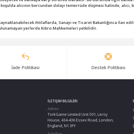
er koşulda alıcının borcundan dolayı temerrüde düşmesi halinde, alıcı, 
ynaklanabilecek ihtilaflarda, Sanayi ve Ticaret Bakanlığınca ilan ed
ulunamayan yerlerde Kıbrıs Mahkemeleri yetkilidir.
İade Politikasi
Destek Politikası
İLETIŞIM BILGILERI
Adres:
TorkGame Limited Unit 501, Leroy
House, 434-436 Essex Road, London,
England, N1 3FY
Telefon: