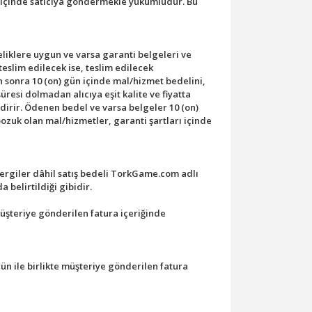
n içinde satıcıya göndermekle yükümlüdür. Bu
eliklere uygun ve varsa garanti belgeleri ve
eslim edilecek ise, teslim edilecek
 sonra 10 (on) gün içinde mal/hizmet bedelini,
üresi dolmadan alıcıya eşit kalite ve fiyatta
ldirir. Ödenen bedel ve varsa belgeler 10 (on)
ozuk olan mal/hizmetler, garanti şartları içinde
ergiler dâhil satış bedeli TorkGame.com adlı
 belirtildiği gibidir.
 müşteriye gönderilen fatura içeriğinde
rün ile birlikte müşteriye gönderilen fatura