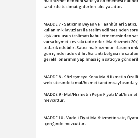
mal/hizmet bedelini satıcıya ödememesi halinde,
takdirde teslimat giderleri alıcıya aittir.
MADDE 7 - Satıcının Beyan ve Taahhütleri Satıcı,
kullanım kılavuzları ile teslim edilmesinden sor
kişi/kuruluşun teslimatı kabul etmemesinden sat
varsa kıymetli evrakı iade eder. Mal/hizmeti 20 (y
tedarik edebilir. Satıcı mal/hizmetin ifasının im
gün içinde iade edilir. Garanti belgesi ile satı
gerekli onarımın yapılması için satıcıya gönderil
MADDE 8 - Sözleşmeye Konu Mal/Hizmetin Özellikl
web sitesindeki mal/hizmet tanıtım sayfasında yer
MADDE 9 - Mal/Hizmetin Peşin Fiyatı Mal/hizmetin 
mevcuttur.
MADDE 10 - Vadeli Fiyat Mal/hizmetin satış fiyatı
içeriğinde mevcuttur.