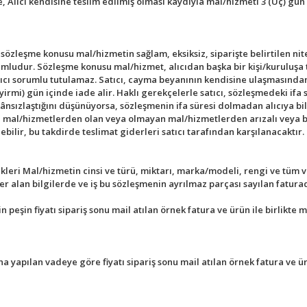
 Alıcı kendisine teslim edilmiş olması kaydıyla mal/hizmeti 3 (Üç) gü
 sözleşme konusu mal/hizmetin sağlam, eksiksiz, siparişte belirtilen nit
umludur. Sözleşme konusu mal/hizmet, alıcıdan başka bir kişi/kuruluşa t
ıcı sorumlu tutulamaz. Satıcı, cayma beyanının kendisine ulaşmasından
irmi) gün içinde iade alir. Haklı gerekçelerle satıcı, sözleşmedeki ifa s
kânsızlaştığını düşünüyorsa, sözleşmenin ifa süresi dolmadan alıcıya bi
lan mal/hizmetlerden olan veya olmayan mal/hizmetlerden arızalı veya b
ebilir, bu takdirde teslimat giderleri satıcı tarafından karşılanacaktır.
eri Mal/hizmetin cinsi ve türü, miktarı, marka/modeli, rengi ve tüm v
 alan bilgilerde ve iş bu sözleşmenin ayrılmaz parçası sayılan faturada
peşin fiyatı sipariş sonu mail atılan örnek fatura ve ürün ile birlikte
na yapılan vadeye göre fiyatı sipariş sonu mail atılan örnek fatura ve ü