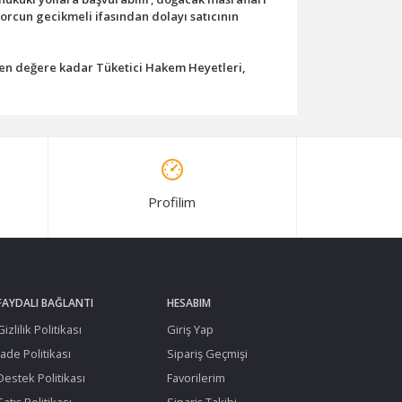
borcun gecikmeli ifasından dolayı satıcının
ilen değere kadar Tüketici Hakem Heyetleri,
Profilim
FAYDALI BAĞLANTI
HESABIM
Gizlilik Politikası
Giriş Yap
İade Politikası
Sipariş Geçmişi
Destek Politikası
Favorilerim