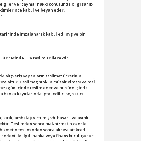
n bilgiler ve “cayma” hakkı konusunda bilgi sahibi
hükümlerince kabul ve beyan eder.
r.
 tarihinde imzalanarak kabul edilmiş ve bir
 adresinde ....’a teslim edilecektir.
nde alışveriş yapanların teslimat ücretinin
ya aittir. Teslimat; stokun müsait olması ve mal
tuz) gün içinde teslim eder ve bu süre içinde
banka kayıtlarında iptal edilir ise, satıcı
rık, ambalajı yırtılmış vb. hasarlı ve ayıplı
cektir. Teslimden sonra mal/hizmetin özenle
hizmetin tesliminden sonra alıcıya ait kredi
 nedeni ile ilgili banka veya finans kuruluşunun