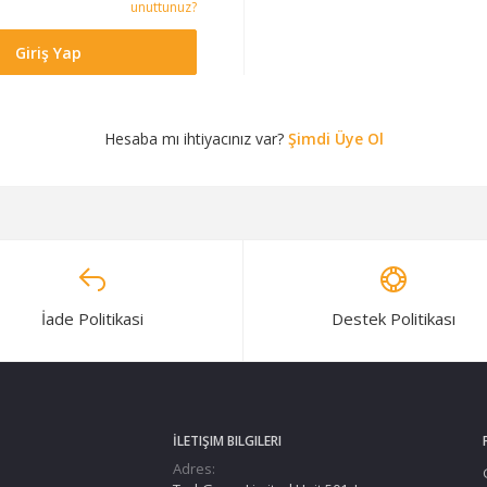
unuttunuz?
Giriş Yap
Hesaba mı ihtiyacınız var?
Şimdi Üye Ol
İade Politikasi
Destek Politikası
İLETIŞIM BILGILERI
Adres: