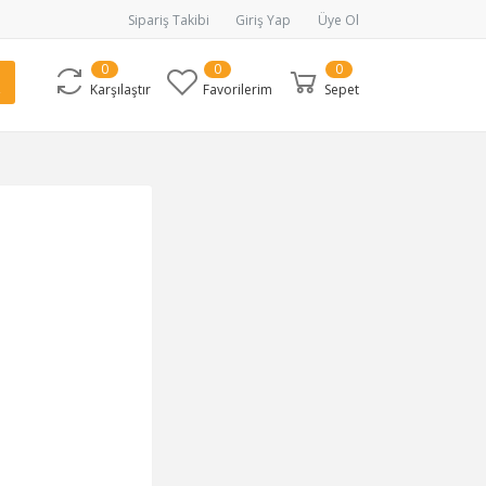
Sipariş Takibi
Giriş Yap
Üye Ol
0
0
0
Karşılaştır
Favorilerim
Sepet