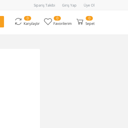
Sipariş Takibi
Giriş Yap
Üye Ol
0
0
0
Karşılaştır
Favorilerim
Sepet