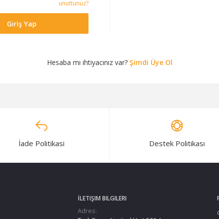
unuttunuz?
Giriş Yap
Hesaba mı ihtiyacınız var?
Şimdi Üye Ol
İade Politikasi
Destek Politikası
İLETIŞIM BILGILERI
Adres: